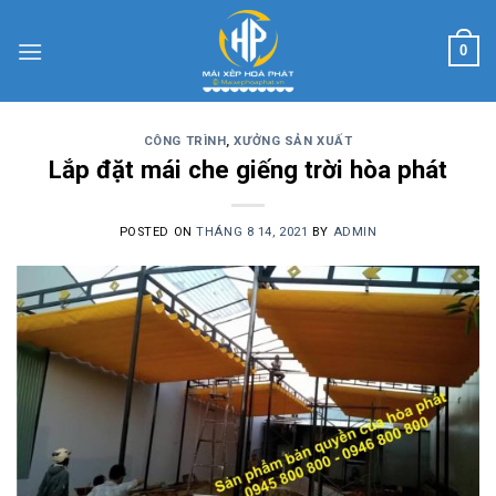
Skip
to
0
content
CÔNG TRÌNH
,
XƯỞNG SẢN XUẤT
Lắp đặt mái che giếng trời hòa phát
POSTED ON
THÁNG 8 14, 2021
BY
ADMIN