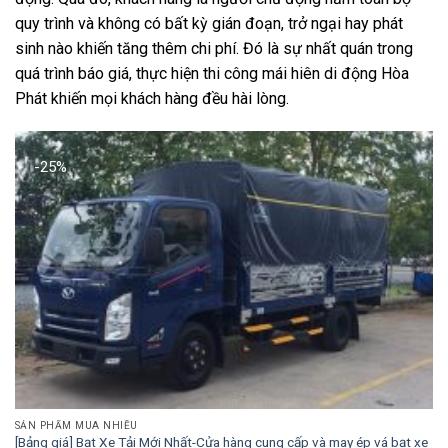
quy trình và không có bất kỳ gián đoạn, trở ngại hay phát
sinh nào khiến tăng thêm chi phí. Đó là sự nhất quán trong
quá trình báo giá, thực hiện thi công mái hiên di động Hòa
Phát khiến mọi khách hàng đều hài lòng.
-25%
SẢN PHẨM MUA NHIỀU
[Bảng giá] Bạt Xe Tải Mới Nhất-Cửa hàng cung cấp và may ép vá bạt xe