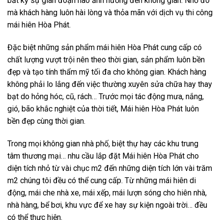
bất kỳ sự gián đoạn nào ảnh hưởng đến không gian. Nhờ đó
mà khách hàng luôn hài lòng và thỏa mãn với dịch vụ thi công
mái hiên Hòa Phát.
Đặc biệt những sản phẩm mái hiên Hòa Phát cung cấp có
chất lượng vượt trội nên theo thời gian, sản phẩm luôn bền
đẹp và tạo tính thẩm mỹ tối đa cho không gian. Khách hàng
không phải lo lắng đến việc thường xuyên sửa chữa hay thay
bạt do hỏng hóc, cũ, rách… Trước mọi tác động mưa, nắng,
gió, bão khắc nghiệt của thời tiết, Mái hiên Hòa Phát luôn
bền đẹp cùng thời gian.
Trong mọi không gian nhà phố, biệt thự hay các khu trung
tâm thương mại… nhu cầu lắp đặt Mái hiên Hòa Phát cho
diện tích nhỏ từ vài chục m2 đến những diện tích lớn vài trăm
m2 chúng tôi đều có thể cung cấp. Từ những mái hiên di
động, mái che nhà xe, mái xếp, mái lượn sóng cho hiên nhà,
nhà hàng, bể bơi, khu vực để xe hay sự kiện ngoài trời… đều
có thể thực hiện.