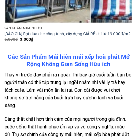
SẢN PHẨM MUA NHIỀU
[BÁO GIÁ] Bạt dứa che công trình, xây dựng GIÁ RẺ chỉ từ 19.000đ/m2
Giá
Giá
5.000
₫
3.000
₫
gốc
hiện
là:
tại
5.000₫.
là:
3.000₫.
Các Sản Phẩm Mái hiên mái xếp hoà phát Mở
Rộng Không Gian Sống Hữu ích
Thay vì trước đây phải ra ngoài. Thì bây giờ cuối tuần bạn bè
người thân có thể tập trung lại ngồi nhâm nhi vài ly trà hay
tách cafe. Làm vài món ăn lai rai. Con cái được vui chơi
không sợ trời nắng của buổi trưa hay sương lạnh và buổi
sáng.
Càng thắt chặt hơn tình cảm của mọi người trong gia đình.
cuộc sống thật hạnh phúc ấm áp và vô cùng ý nghĩa. mặc
dù Trụ sơ chính của công ty mái hiên, mái xếp hòa phát đặt