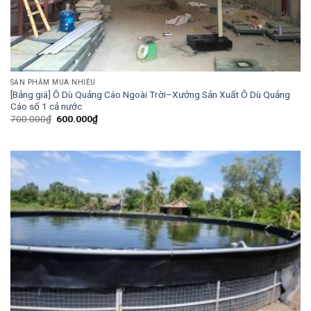
SẢN PHẨM MUA NHIỀU
[Bảng giá] Ô Dù Quảng Cáo Ngoài Trời–Xưởng Sản Xuất Ô Dù Quảng
Cáo số 1 cả nước
Giá
Giá
700.000
₫
600.000
₫
gốc
hiện
là:
tại
700.000₫.
là:
600.000₫.