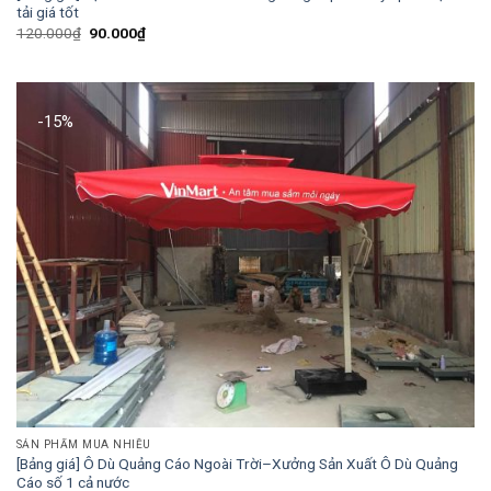
tải giá tốt
Giá
Giá
120.000
₫
90.000
₫
gốc
hiện
là:
tại
120.000₫.
là:
90.000₫.
-15%
SẢN PHẨM MUA NHIỀU
[Bảng giá] Ô Dù Quảng Cáo Ngoài Trời–Xưởng Sản Xuất Ô Dù Quảng
Cáo số 1 cả nước