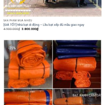
SẢN PHẨM MUA NHIỀU
[GIÁ TỐT] Nhà bạt di động – Lều bạt xếp đủ mầu giao ngay
Giá
Giá
4.900.000
₫
3.800.000
₫
gốc
hiện
là:
tại
4.900.000₫.
là:
3.800.000₫.
-25%