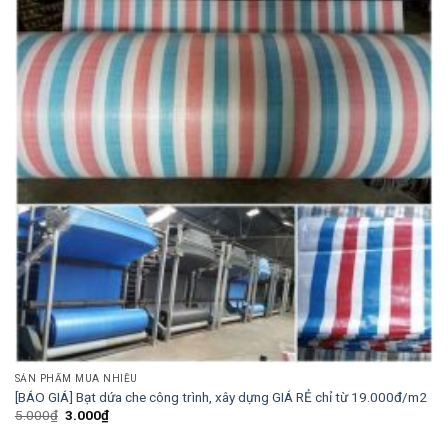
SẢN PHẨM MUA NHIỀU
[BÁO GIÁ] Bạt dứa che công trình, xây dựng GIÁ RẺ chỉ từ 19.000đ/m2
Giá
Giá
5.000
₫
3.000
₫
gốc
hiện
là:
tại