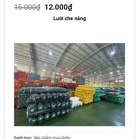
Giá
Giá
15.000
₫
12.000
₫
gốc
hiện
Lưới che nắng
là:
tại
15.000₫.
là:
12.000₫.
Danh mục:
Sản phẩm mua nhiều