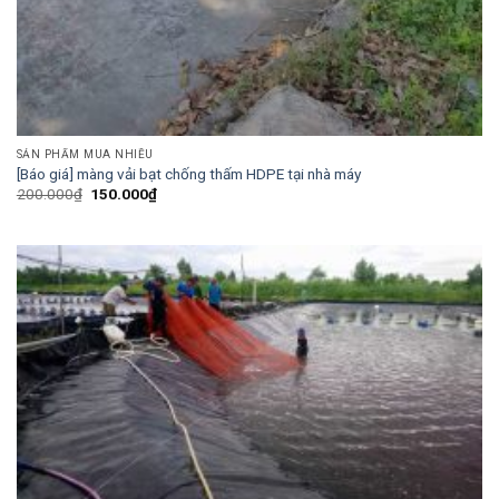
SẢN PHẨM MUA NHIỀU
[Báo giá] màng vải bạt chống thấm HDPE tại nhà máy
Giá
Giá
200.000
₫
150.000
₫
gốc
hiện
là:
tại
200.000₫.
là:
150.000₫.