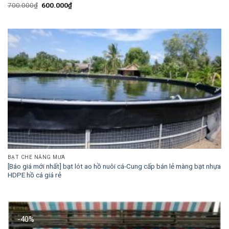
Giá
Giá
700.000
₫
600.000
₫
gốc
hiện
là:
tại
700.000₫.
là:
600.000₫.
BẠT CHE NẮNG MƯA
[Báo giá mới nhất] bạt lót ao hồ nuôi cá-Cung cấp bán lẻ màng bạt nhựa
HDPE hồ cá giá rẻ
-40%