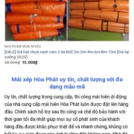
SẢN PHẨM MUA NHIỀU
[SALE] Giá bạt nhựa xanh cam 2 da khổ 2m-3m-4m-6m-8m-10m [Giá tại
xưởng 2025]
Giá
Giá
20.000
₫
15.000
₫
gốc
hiện
là:
tại
20.000₫.
là:
15.000₫.
Mái xếp Hòa Phát uy tín, chất lượng với đa
dạng mẫu mã
Uy tín, chất lượng trong cung cấp, thi công mái hiên di động
của nhà cung cấp mái hiên Hòa Phát luôn được đặt lên hàng
đầu. Chính sách hỗ trợ sau thi công và chế độ bảo hành với
thời gian tối đa nhất giúp mọi sự cố phát sinh của khách
hàng đều được khắc phục triệt để và nhanh chóng, không có