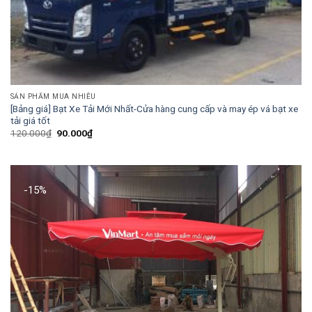
SẢN PHẨM MUA NHIỀU
[Bảng giá] Bạt Xe Tải Mới Nhất-Cửa hàng cung cấp và may ép vá bạt xe
tải giá tốt
Giá
Giá
120.000
₫
90.000
₫
gốc
hiện
là:
tại
120.000₫.
là:
90.000₫.
-15%