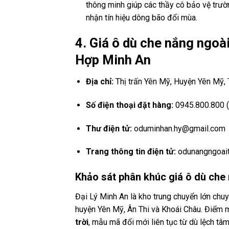
thông minh giúp các thầy cô bảo vệ trườn
nhận tín hiệu dông bão đổi mùa.
4. Giá ô dù che nắng ngoà
Hợp Minh An
Địa chỉ:
Thị trấn Yên Mỹ, Huyện Yên Mỹ, 
Số điện thoại đặt hàng:
0945.800.800 (Bá
Thư điện tử:
oduminhan.hy@gmail.com
Trang thông tin điện tử:
odunangngoait
Khảo sát phân khúc giá ô dù che 
Đại Lý Minh An là kho trung chuyển lớn chuy
huyện Yên Mỹ, Ân Thi và Khoái Châu. Điểm 
trời
, mẫu mã đổi mới liên tục từ dù lệch tâ