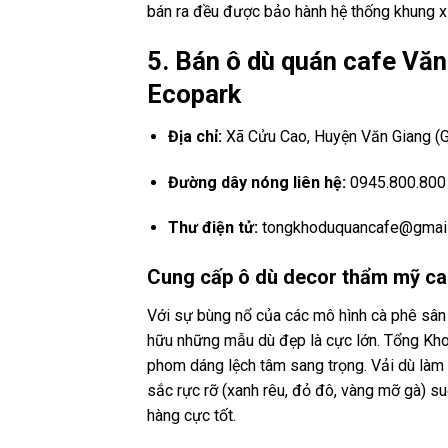
bán ra đều được bảo hành hệ thống khung xư
5. Bán ô dù quán cafe Vă
Ecopark
Địa chỉ:
Xã Cửu Cao, Huyện Văn Giang (G
Đường dây nóng liên hệ:
0945.800.800 (
Thư điện tử:
tongkhoduquancafe@gmai
Cung cấp ô dù decor thẩm mỹ ca
Với sự bùng nổ của các mô hình cà phê sân 
hữu những mẫu dù đẹp là cực lớn. Tổng Kh
phom dáng lệch tâm sang trọng. Vải dù làm b
sắc rực rỡ (xanh rêu, đỏ đô, vàng mỡ gà) s
hàng cực tốt.