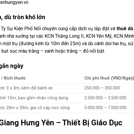
enhungyen.vn
, dù tròn khổ lớn
g Ty Sự Kiện Phố Nối chuyên cung cấp dịch vụ lắp đặt và
thuê dù
hành nhà xưởng tại các KCN Thăng Long II, KCN Yên Mỹ, KCN Min
n một trụ (đường kính từ 10m đến 25m) và dù cánh dơi hai trụ, sử
à bạt sọc màu trắng – xanh hoặc trắng – đỏ nổi bật.
ngắn ngày
/ Kích thước
Chi phí thuê (VND/Ngày
ước 3 x 3m, kèm đế bánh xe
250.000 – 350.000
ính 15m, bao gồm nhân công dựng
2.500.000 – 3.500.000
ước 20m x 30m, gia cố cáp neo vững
5.000.000 – 7.000.000
Giang Hưng Yên – Thiết Bị Giáo Dục