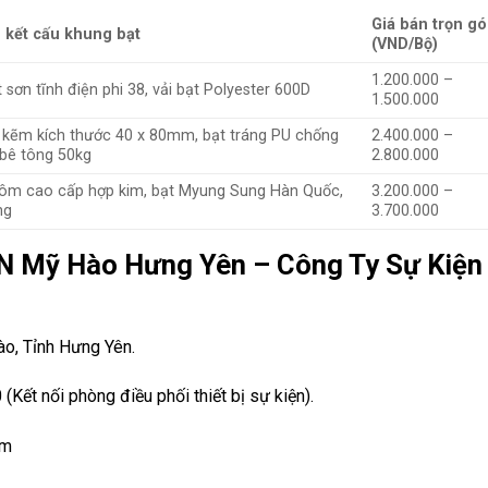
Giá bán trọn gó
 kết cấu khung bạt
(VND/Bộ)
1.200.000 –
 sơn tĩnh điện phi 38, vải bạt Polyester 600D
1.500.000
 kẽm kích thước 40 x 80mm, bạt tráng PU chống
2.400.000 –
 bê tông 50kg
2.800.000
ôm cao cấp hợp kim, bạt Myung Sung Hàn Quốc,
3.200.000 –
ng
3.700.000
CN Mỹ Hào Hưng Yên – Công Ty Sự Kiện
ào, Tỉnh Hưng Yên.
Kết nối phòng điều phối thiết bị sự kiện).
om