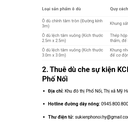
Loại sản phẩm ô dù
Quy cách
Ô dù chính tâm tròn (Đường kính
Khung sắt
3m)
Ô dù lệch tâm vuông (Kích thước
Thép hộp
2.5m x 2.5m)
thấm, đế
Ô dù lệch tâm vuông (Kích thước
Khung nh
3.0m x 3.0m)
đế cơ độ
2. Thuê dù che sự kiện K
Phố Nối
Địa chỉ:
Khu đô thị Phố Nối, Thị xã Mỹ H
Hotline đường dây nóng:
0945.800.800 (
Thư điện tử:
sukienphonoi.hy@gmail.c