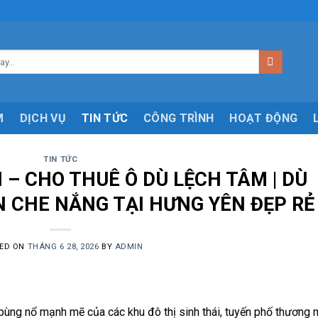
M
DỊCH VỤ
TIN TỨC
CÔNG TRÌNH
HOẠT ĐỘNG
TIN TỨC
ÁN – CHO THUÊ Ô DÙ LỆCH TÂM | DÙ
N CHE NẮNG TẠI HƯNG YÊN ĐẸP RẺ
ED ON
THÁNG 6 28, 2026
BY
ADMIN
bùng nổ mạnh mẽ của các khu đô thị sinh thái, tuyến phố thương 