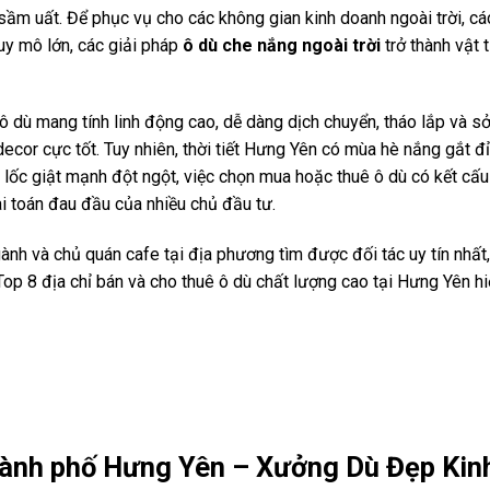
sầm uất. Để phục vụ cho các không gian kinh doanh ngoài trời, cá
quy mô lớn, các giải pháp
ô dù che nắng ngoài trời
trở thành vật 
ô dù mang tính linh động cao, dễ dàng dịch chuyển, tháo lắp và s
or cực tốt. Tuy nhiên, thời tiết Hưng Yên có mùa hè nắng gắt đ
lốc giật mạnh đột ngột, việc chọn mua hoặc thuê ô dù có kết cấu
i toán đau đầu của nhiều chủ đầu tư.
nh và chủ quán cafe tại địa phương tìm được đối tác uy tín nhất,
 Top 8 địa chỉ bán và cho thuê ô dù chất lượng cao tại Hưng Yên h
hành phố Hưng Yên – Xưởng Dù Đẹp Kin