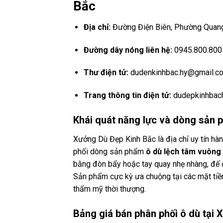
Bắc
Địa chỉ:
Đường Điện Biên, Phường Quang 
Đường dây nóng liên hệ:
0945.800.800 (
Thư điện tử:
dudenkinhbac.hy@gmail.c
Trang thông tin điện tử:
dudepkinhbac
Khái quát năng lực và dòng sản 
Xưởng Dù Đẹp Kinh Bắc là địa chỉ uy tín hà
phối dòng sản phẩm
ô dù lệch tâm vuông
bằng đòn bẩy hoặc tay quay nhẹ nhàng, đế đ
Sản phẩm cực kỳ ưa chuộng tại các mặt tiền
thẩm mỹ thời thượng.
Bảng giá bán phân phối ô dù tại 