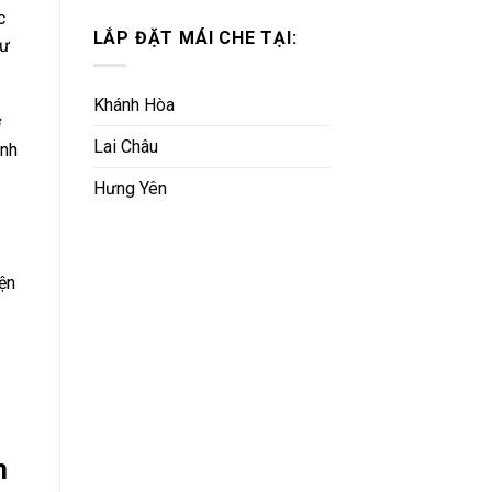
c
LẮP ĐẶT MÁI CHE TẠI:
tư
Khánh Hòa
ở
Lai Châu
ỉnh
Hưng Yên
iện
h