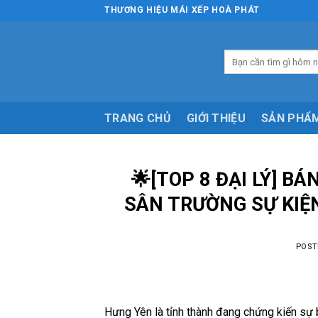
Skip
THƯƠNG HIỆU MÁI XẾP HOÀ PHÁT
to
content
Tìm
kiếm:
TRANG CHỦ
GIỚI THIỆU
SẢN PHẨ
🌟[TOP 8 ĐẠI LÝ] B
SÂN TRƯỜNG SỰ KIỆ
POST
Hưng Yên là tỉnh thành đang chứng kiến sự 