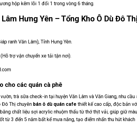
ơng hộp kẽm lỗi 1 đổi 1 trong vòng 6 tháng.
n Lâm Hưng Yên – Tổng Kho Ô Dù Đô Th
iáp ranh Văn Lâm), Tỉnh Hưng Yên.
Hỗ trợ vận chuyển xe tải tận nơi).
l.com
o cho các quán cà phê
vườn, trà sữa check-in tại huyện Văn Lâm và Văn Giang, nhu cầu
o Đô Thị chuyên
bán ô dù quán cafe
thiết kế cao cấp, độc bản vớ
ằng chất liệu sợi acrylic nhuộm thấu từ thớ thịt vải, giúp giữ mà
uốt từ 3 đến 5 năm bất kể mưa nắng, tạo điểm nhấn thu hút khách