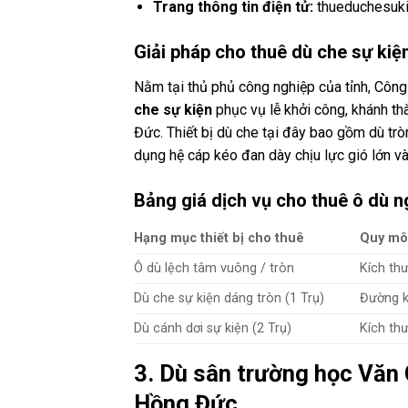
Trang thông tin điện tử:
thueduchesuki
Giải pháp cho thuê dù che sự kiện
Nằm tại thủ phủ công nghiệp của tỉnh, Côn
che sự kiện
phục vụ lễ khởi công, khánh t
Đức. Thiết bị dù che tại đây bao gồm dù trò
dụng hệ cáp kéo đan dày chịu lực gió lớn v
Bảng giá dịch vụ cho thuê ô dù 
Hạng mục thiết bị cho thuê
Quy mô 
Ô dù lệch tâm vuông / tròn
Kích th
Dù che sự kiện dáng tròn (1 Trụ)
Đường k
Dù cánh dơi sự kiện (2 Trụ)
Kích th
3. Dù sân trường học Văn 
Hồng Đức