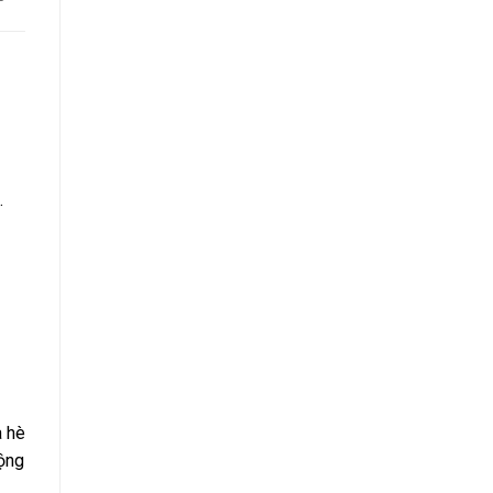
.
a hè
ộng