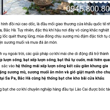
a hình đồi núi cao dốc, là đầu mối giao thương cửa khẩu quốc tế n
a, Bắc Hà. Tuy nhiên, đặc thù khí hậu nơi đây vô cùng khắc nghiệt
ng lốc quét thung lũng; mùa đông chịu sương mù đậm đặc tích tụ 
hiện sương muối và mưa đá ăn mòn.
 vụ ngoài trời, các giải pháp cơ khí mái che di động đã trở thành
ếp lượn sóng
,
bạt xếp lượn sóng
,
bạt thả tự cuốn
,
mái hiên qua
âu sắc vào
hệ thống mái xếp lượn sóng kết cấu giàn khung gia
nặng sương mù, sương muối ăn mòn và gió giật mạnh cho chu
ại Sa Pa, Bắc Hà cùng hệ thống bạt che kho bãi cửa khẩu
.
g bạt che cơ khí chuyên nghiệp hàng đầu tại Lào Cai được bóc tá