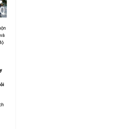
hộn
 và
độ
y
ỗi
ch