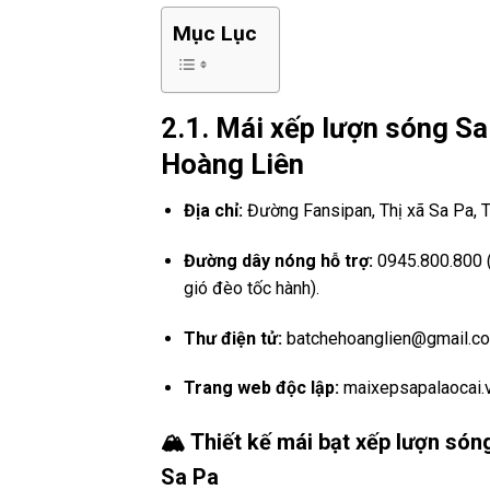
Mục Lục
2.1. Mái xếp lượn sóng Sa
Hoàng Liên
Địa chỉ:
Đường Fansipan, Thị xã Sa Pa, T
Đường dây nóng hỗ trợ:
0945.800.800 (
gió đèo tốc hành).
Thư điện tử:
batchehoanglien@gmail.c
Trang web độc lập:
maixepsapalaocai.
🏔️ Thiết kế mái bạt xếp lượn só
Sa Pa