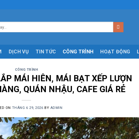
M
DỊCH VỤ
TIN TỨC
CÔNG TRÌNH
HOẠT ĐỘNG
CÔNG TRÌNH
 LẮP MÁI HIÊN, MÁI BẠT XẾP LƯỢN
HÀNG, QUÁN NHẬU, CAFE GIÁ RẺ
ED ON
THÁNG 6 29, 2026
BY
ADMIN