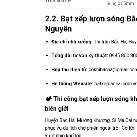
Trên 300 m²
Sung 0.55mm
2.2. Bạt xếp lượn sóng B
Nguyên
Địa chỉ nhà xưởng:
Thị trấn Bắc Hà, Huy
Tổng đài tư vấn kỹ thuật:
0945.800.800 
Hộp thư điện tử:
cokhibacha@gmail.co
Hệ thống Website:
batxeplaocai.com.v
🏕️ Thi công bạt xếp lượn sóng k
biên giới
Huyện Bắc Hà, Mường Khương, Si Ma Cai nổi 
phục vụ du lịch chợ phiên ngoài trời. Cơ K
vượt nhịp khổ lớn.