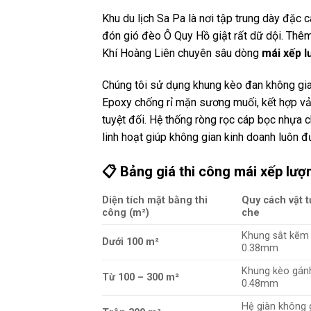
Khu du lịch Sa Pa là nơi tập trung dày đặc 
đón gió đèo Ô Quy Hồ giật rất dữ dội. Thêm
Khí Hoàng Liên chuyên sâu dòng
mái xếp 
Chúng tôi sử dụng khung kèo đan không gi
Epoxy chống rỉ mặn sương muối, kết hợp 
tuyệt đối. Hệ thống ròng rọc cáp bọc nhựa c
linh hoạt giúp không gian kinh doanh luôn đ
📋 Bảng giá thi công mái xếp lượ
Diện tích mặt bằng thi
Quy cách vật t
công (m²)
che
Khung sắt kẽm 
Dưới 100 m²
0.38mm
Khung kèo gán
Từ 100 – 300 m²
0.48mm
Hệ giàn không 