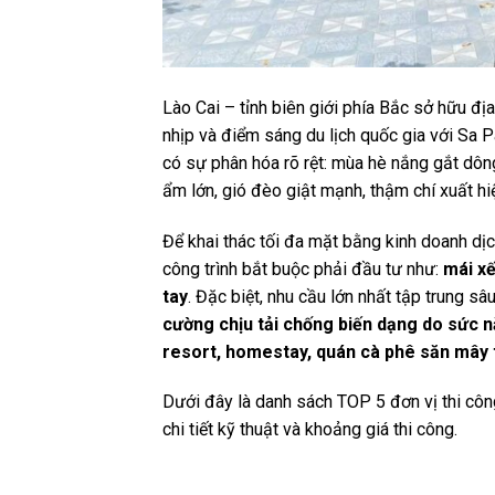
Lào Cai – tỉnh biên giới phía Bắc sở hữu đị
nhịp và điểm sáng du lịch quốc gia với Sa P
có sự phân hóa rõ rệt: mùa hè nắng gắt dô
ẩm lớn, gió đèo giật mạnh, thậm chí xuất 
Để khai thác tối đa mặt bằng kinh doanh dịch
công trình bắt buộc phải đầu tư như:
mái x
tay
. Đặc biệt, nhu cầu lớn nhất tập trung s
cường chịu tải chống biến dạng do sức 
resort, homestay, quán cà phê săn mây t
Dưới đây là danh sách TOP 5 đơn vị thi côn
chi tiết kỹ thuật và khoảng giá thi công.