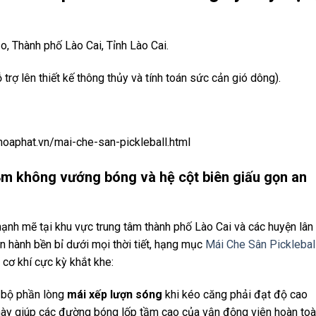
, Thành phố Lào Cai, Tỉnh Lào Cai.
rợ lên thiết kế thông thủy và tính toán sức cản gió dông).
oaphat.vn/mai-che-san-pickleball.html
8m không vướng bóng và hệ cột biên giấu gọn an
mạnh mẽ tại khu vực trung tâm thành phố Lào Cai và các huyện lân
 hành bền bỉ dưới mọi thời tiết, hạng mục
Mái Che Sân Picklebal
 cơ khí cực kỳ khắt khe:
bộ phần lòng
mái xếp lượn sóng
khi kéo căng phải đạt độ cao
này giúp các đường bóng lốp tầm cao của vận động viên hoàn to