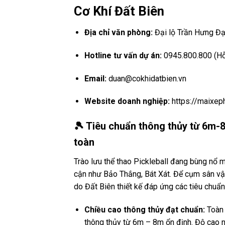
Cơ Khí Đất Biên
Địa chỉ văn phòng:
Đại lộ Trần Hưng Đạo
Hotline tư vấn dự án:
0945.800.800 (Hỗ t
Email:
duan@cokhidatbien.vn
Website doanh nghiệp:
https://maixeph
🎾 Tiêu chuẩn thông thủy từ 6m-
toàn
Trào lưu thể thao Pickleball đang bùng nổ 
cận như Bảo Thắng, Bát Xát. Để cụm sân vận
do Đất Biên thiết kế đáp ứng các tiêu chuẩn
Chiều cao thông thủy đạt chuẩn:
Toàn 
thông thủy từ 6m – 8m ổn định. Độ cao 