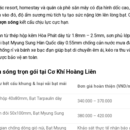
các resort, homestay và quán cà phê săn mây có địa hình dốc cao,
 vào đó, độ ẩm sương mù tích tụ tạo sức nặng lớn lên lòng bạt. 
lượn sóng
kết cấu chịu lực cực hạn.
an từ thép hộp kẽm Hòa Phát dày từ 1.8mm – 2.5mm, sơn phủ lớp
vải bạt Myung Sung Hàn Quốc dày 0.55mm chống cản nước mưa đ
hống rỉ và bánh xe bạc đạn giúp bạt di chuyển êm ái, kéo ra thu v
ược bảo vệ an toàn.
n sóng trọn gói tại Cơ Khí Hoàng Liên
ư kết cấu khung & loại vải bạt mái
Đơn giá hoàn thiện (VND/
hộp 40x80mm, Bạt Tarpaulin dày
340.000 – 370.000
h đôi 50x100mm, Bạt Myung Sung
380.000 – 420.000
gian chống dông gió núi, Bạt Myung
Khảo sát thực tế nhận báo 