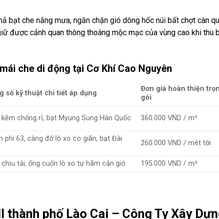
hả bạt che nắng mưa, ngăn chặn gió dông hốc núi bất chợt càn qu
giữ được cảnh quan thông thoáng mộc mạc của vùng cao khi thu 
 mái che di động tại Cơ Khí Cao Nguyên
Đơn giá hoàn thiện trọ
 số kỹ thuật chi tiết áp dụng
gói
 kẽm chống rỉ, bạt Myung Sung Hàn Quốc
360.000 VND / m²
phi 63, càng đỡ lò xo co giãn, bạt Đài
260.000 VND / mét tới
chịu tải, ống cuốn lò xo tự hãm cản gió
195.000 VND / m²
ll thành phố Lào Cai – Công Ty Xây Dự