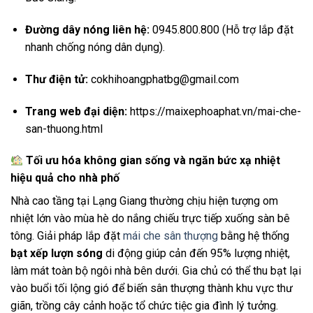
Đường dây nóng liên hệ:
0945.800.800 (Hỗ trợ lắp đặt
nhanh chống nóng dân dụng).
Thư điện tử:
cokhihoangphatbg@gmail.com
Trang web đại diện:
https://maixephoaphat.vn/mai-che-
san-thuong.html
Tối ưu hóa không gian sống và ngăn bức xạ nhiệt
hiệu quả cho nhà phố
Nhà cao tầng tại Lạng Giang thường chịu hiện tượng om
nhiệt lớn vào mùa hè do nắng chiếu trực tiếp xuống sàn bê
tông. Giải pháp lắp đặt
mái che sân thượng
bằng hệ thống
bạt xếp lượn sóng
di động giúp cản đến 95% lượng nhiệt,
làm mát toàn bộ ngôi nhà bên dưới. Gia chủ có thể thu bạt lại
vào buổi tối lộng gió để biến sân thượng thành khu vực thư
giãn, trồng cây cảnh hoặc tổ chức tiệc gia đình lý tưởng.