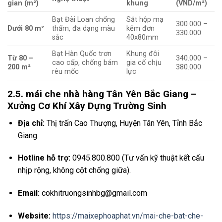
gian (m²)
khung
(VND/m²)
Bạt Đài Loan chống
Sắt hộp mạ
300.000 –
Dưới 80 m²
thấm, đa dạng màu
kẽm đơn
330.000
sắc
40x80mm
Bạt Hàn Quốc trơn
Khung đôi
Từ 80 –
340.000 –
cao cấp, chống bám
gia cố chịu
200 m²
380.000
rêu mốc
lực
2.5. mái che nhà hàng Tân Yên Bắc Giang –
Xưởng Cơ Khí Xây Dựng Trường Sinh
Địa chỉ:
Thị trấn Cao Thượng, Huyện Tân Yên, Tỉnh Bắc
Giang.
Hotline hỗ trợ:
0945.800.800 (Tư vấn kỹ thuật kết cấu
nhịp rộng, không cột chống giữa).
Email:
cokhitruongsinhbg@gmail.com
Website:
https://maixephoaphat.vn/mai-che-bat-che-