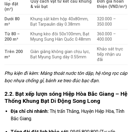
Quy cách vật tư kết cấu khung
Đơn giá hoàn
lắp đặt
& vải bạt
thiện (VND/m²)
(m²)
Dưới 80
Khung sắt kẽm hộp 40x80mm,
320.000 –
m²
Bạt Tarpaulin dày 0.38mm
350.000
Từ 80 –
Khung kèo đôi 50x100mm, Bạt
360.000 –
200 m²
Myung Sung Hàn Quốc 0.48mm
400.000
Khảo sát trực
Trên 200
Giàn giằng không gian chịu lực,
tiếp nhận ưu
m²
Bạt Myung Sung dày 0.55mm
đãi
Phụ kiện đi kèm: Máng thoát nước tôn dập, hệ ròng rọc cáp
bọc nhựa chống gỉ, bánh xe treo đúc bạc đạn.
2.2. Bạt xếp lượn sóng Hiệp Hòa Bắc Giang – Hệ
Thống Khung Bạt Di Động Song Long
Địa chỉ chi nhánh:
Thị trấn Thắng, Huyện Hiệp Hòa, Tỉnh
Bắc Giang.
Tổng đài đặt lịch khảo sát:
0945.800.800 (Tư vấn