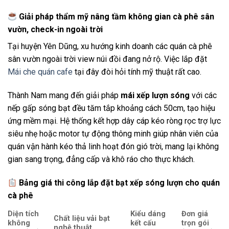
Giải pháp thẩm mỹ nâng tầm không gian cà phê sân
vườn, check-in ngoài trời
Tại huyện Yên Dũng, xu hướng kinh doanh các quán cà phê
sân vườn ngoài trời view núi đồi đang nở rộ. Việc lắp đặt
Mái che quán cafe
tại đây đòi hỏi tính mỹ thuật rất cao.
Thành Nam mang đến giải pháp
mái xếp lượn sóng
với các
nếp gấp sóng bạt đều tăm tắp khoảng cách 50cm, tạo hiệu
ứng mềm mại. Hệ thống kết hợp dây cáp kéo ròng rọc trợ lực
siêu nhẹ hoặc motor tự động thông minh giúp nhân viên của
quán vận hành kéo thả linh hoạt đón gió trời, mang lại không
gian sang trọng, đẳng cấp và khô ráo cho thực khách.
Bảng giá thi công lắp đặt bạt xếp sóng lượn cho quán
cà phê
Diện tích
Kiểu dáng
Đơn giá
Chất liệu vải bạt
không
kết cấu
trọn gói
nghệ thuật