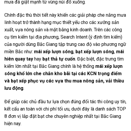
mưa đá giật mạnh từ vùng núi đổ xuống.
Chính đặc thù thời tiết này khiến các giải pháp che nắng mưa
linh hoạt trở thành hạng mục thiết yếu cho các xưởng sản
xuất, vựa nông sản và mặt bằng kinh doanh. Trên các công
cụ tìm kiếm tại địa phương, Search Intent (ý định tìm kiếm)
của người dùng Bắc Giang tập trung cao độ vào phương ngữ
miền Bắc như:
mái xếp lượn sóng
,
bạt xếp lượn sóng
,
mái
hiên quay tay
hay
bạt thả tự cuốn
. Đặc biệt, đặc trưng tìm
kiếm lớn nhất tại Bắc Giang chính là hệ thống
mái xếp lượn
sóng khổ lớn che chắn kho bãi tại các KCN trọng điểm
và bạt xếp phục vụ các vựa thu mua nông sản, vải thiều
lưu động
.
Để giúp các chủ đầu tư lựa chọn đúng đối tác thi công uy tín,
kết cấu an toàn với chi phí tối ưu, dưới đây là danh sách TOP
8 đơn vị lắp đặt bạt che chuyên nghiệp nhất tại Bắc Giang
hiện nay.