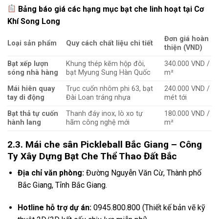
Bảng báo giá các hạng mục bạt che linh hoạt tại Cơ
Khí Song Long
Đơn giá hoàn
Loại sản phẩm
Quy cách chất liệu chi tiết
thiện (VND)
Bạt xếp lượn
Khung thép kẽm hộp đôi,
340.000 VND /
sóng nhà hàng
bạt Myung Sung Hàn Quốc
m²
Mái hiên quay
Trục cuốn nhôm phi 63, bạt
240.000 VND /
tay di động
Đài Loan tráng nhựa
mét tới
Bạt thả tự cuốn
Thanh đáy inox, lò xo tự
180.000 VND /
hành lang
hãm công nghệ mới
m²
2.3. Mái che sân Pickleball Bắc Giang – Công
Ty Xây Dựng Bạt Che Thể Thao Đất Bắc
Địa chỉ văn phòng:
Đường Nguyễn Văn Cừ, Thành phố
Bắc Giang, Tỉnh Bắc Giang.
Hotline hỗ trợ dự án:
0945.800.800 (Thiết kế bản vẽ kỹ