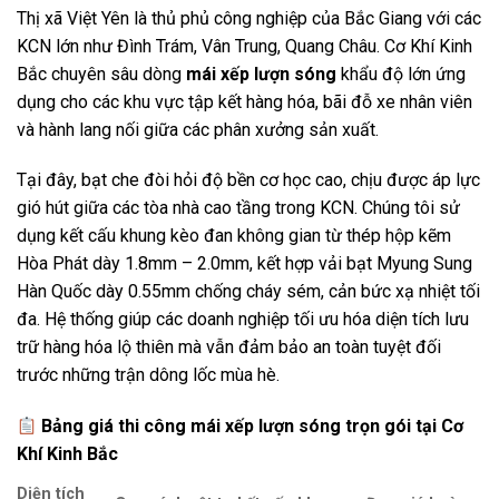
Thị xã Việt Yên là thủ phủ công nghiệp của Bắc Giang với các
KCN lớn như Đình Trám, Vân Trung, Quang Châu. Cơ Khí Kinh
Bắc chuyên sâu dòng
mái xếp lượn sóng
khẩu độ lớn ứng
dụng cho các khu vực tập kết hàng hóa, bãi đỗ xe nhân viên
và hành lang nối giữa các phân xưởng sản xuất.
Tại đây, bạt che đòi hỏi độ bền cơ học cao, chịu được áp lực
gió hút giữa các tòa nhà cao tầng trong KCN. Chúng tôi sử
dụng kết cấu khung kèo đan không gian từ thép hộp kẽm
Hòa Phát dày 1.8mm – 2.0mm, kết hợp vải bạt Myung Sung
Hàn Quốc dày 0.55mm chống cháy sém, cản bức xạ nhiệt tối
đa. Hệ thống giúp các doanh nghiệp tối ưu hóa diện tích lưu
trữ hàng hóa lộ thiên mà vẫn đảm bảo an toàn tuyệt đối
trước những trận dông lốc mùa hè.
Bảng giá thi công mái xếp lượn sóng trọn gói tại Cơ
Khí Kinh Bắc
Diện tích