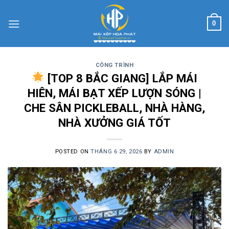
Skip
to
0
content
CÔNG TRÌNH
[TOP 8 BẮC GIANG] LẮP MÁI
HIÊN, MÁI BẠT XẾP LƯỢN SÓNG |
CHE SÂN PICKLEBALL, NHÀ HÀNG,
NHÀ XƯỞNG GIÁ TỐT
POSTED ON
THÁNG 6 29, 2026
BY
ADMIN