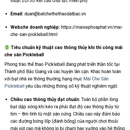
thuật 2D/3D kết cấu chịu lực miễn phí).
Email:
duan@batchethethaodatbac.vn
Website doanh nghiệp:
https://maixephoaphat.vn/mai-
che-san-pickleball.html
Tiêu chuẩn kỹ thuật cao thông thủy khi thi công mái
che sân Pickleball
Phong trào thể thao Pickleball đang phát triển thần tốc tại
Thành phố Bắc Giang và các huyện lân cận. Khác hoàn toàn
với bạt nhà xe thông thường, hạng mục
Mái Che Sân
Pickleball
yêu cầu những thông số kỹ thuật nghiêm ngặt:
Chiều cao thông thủy đạt chuẩn:
Toàn bộ phần lòng
bạt dập sóng khi kéo ra phải đạt độ cao thông thủy từ
6m – 8m tính từ mặt sàn cứng. Chiều cao này đảm bảo
các đường bóng lốp (đánh bổng) của người chơi thoải
mái vút cao mà không lo bị chạm hay vướng vào hệ thống