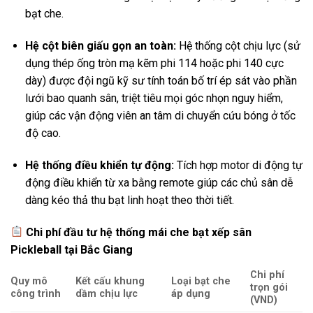
bạt che.
Hệ cột biên giấu gọn an toàn:
Hệ thống cột chịu lực (sử
dụng thép ống tròn mạ kẽm phi 114 hoặc phi 140 cực
dày) được đội ngũ kỹ sư tính toán bố trí ép sát vào phần
lưới bao quanh sân, triệt tiêu mọi góc nhọn nguy hiểm,
giúp các vận động viên an tâm di chuyển cứu bóng ở tốc
độ cao.
Hệ thống điều khiển tự động:
Tích hợp motor di động tự
động điều khiển từ xa bằng remote giúp các chủ sân dễ
dàng kéo thả thu bạt linh hoạt theo thời tiết.
Chi phí đầu tư hệ thống mái che bạt xếp sân
Pickleball tại Bắc Giang
Chi phí
Quy mô
Kết cấu khung
Loại bạt che
trọn gói
công trình
dầm chịu lực
áp dụng
(VND)