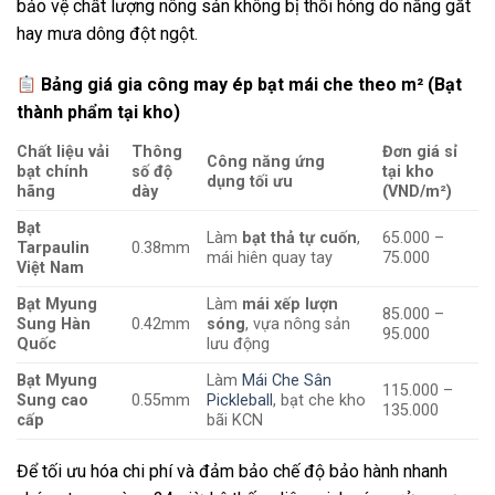
bảo vệ chất lượng nông sản không bị thối hỏng do nắng gắt
hay mưa dông đột ngột.
Bảng giá gia công may ép bạt mái che theo m² (Bạt
thành phẩm tại kho)
Chất liệu vải
Thông
Đơn giá sỉ
Công năng ứng
bạt chính
số độ
tại kho
dụng tối ưu
hãng
dày
(VND/m²)
Bạt
Làm
bạt thả tự cuốn
,
65.000 –
Tarpaulin
0.38mm
mái hiên quay tay
75.000
Việt Nam
Bạt Myung
Làm
mái xếp lượn
85.000 –
Sung Hàn
0.42mm
sóng
, vựa nông sản
95.000
Quốc
lưu động
Bạt Myung
Làm
Mái Che Sân
115.000 –
Sung cao
0.55mm
Pickleball
, bạt che kho
135.000
cấp
bãi KCN
Để tối ưu hóa chi phí và đảm bảo chế độ bảo hành nhanh