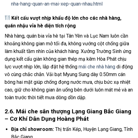
nha-hang-quan-an-mai-xep-quan-nhau.html
Kết cấu vượt nhịp khẩu độ lớn cho các nhà hàng,
quán nhậu vỉa hè diện tích rộng
Nhà hàng, quán bia vỉa hè tại Tân Yên và Lục Nam luôn cần
khoảng không gian mở tối đa, không vướng cột chống giữa
làm khuất tầm nhìn của khách hàng. Xưởng Trường Sinh ứng
dụng kết cấu giàn không gian thép mạ kẽm Hòa Phát chịu
lực vượt nhịp lớn, lắp đặt hệ thống
mái che nhà hàng
di động
vô cùng chắc chắn. Vải bạt Myung Sung dày 0.50mm cán
bóng hai mặt giúp chống đọng nước mưa, chịu bức xạ nhiệt
cao, giữ cho không gian ăn uống bên dưới luôn mát mẻ và an
toàn trước thời tiết mưa dông dồn dập.
2.6. Mái che sân thượng Lạng Giang Bắc Giang
– Cơ Khí Dân Dụng Hoàng Phát
Địa chỉ showroom:
Thị trấn Kép, Huyện Lạng Giang, Tỉnh
Bắc Giang.