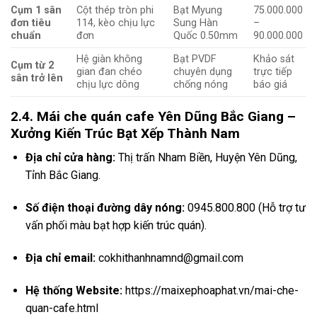
Cụm 1 sân
Cột thép tròn phi
Bạt Myung
75.000.000
đơn tiêu
114, kèo chịu lực
Sung Hàn
–
chuẩn
đơn
Quốc 0.50mm
90.000.000
Hệ giàn không
Bạt PVDF
Khảo sát
Cụm từ 2
gian đan chéo
chuyên dụng
trực tiếp
sân trở lên
chịu lực dông
chống nóng
báo giá
2.4. Mái che quán cafe Yên Dũng Bắc Giang –
Xưởng Kiến Trúc Bạt Xếp Thành Nam
Địa chỉ cửa hàng:
Thị trấn Nham Biền, Huyện Yên Dũng,
Tỉnh Bắc Giang.
Số điện thoại đường dây nóng:
0945.800.800 (Hỗ trợ tư
vấn phối màu bạt hợp kiến trúc quán).
Địa chỉ email:
cokhithanhnamnd@gmail.com
Hệ thống Website:
https://maixephoaphat.vn/mai-che-
quan-cafe.html