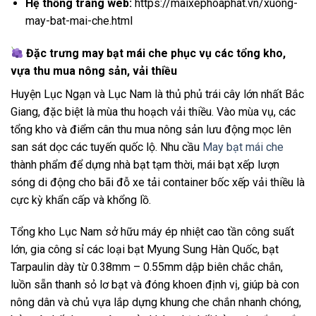
Hệ thống trang web:
https://maixephoaphat.vn/xuong-
may-bat-mai-che.html
Đặc trưng may bạt mái che phục vụ các tổng kho,
vựa thu mua nông sản, vải thiều
Huyện Lục Ngạn và Lục Nam là thủ phủ trái cây lớn nhất Bắc
Giang, đặc biệt là mùa thu hoạch vải thiều. Vào mùa vụ, các
tổng kho và điểm cân thu mua nông sản lưu động mọc lên
san sát dọc các tuyến quốc lộ. Nhu cầu
May bạt mái che
thành phẩm để dựng nhà bạt tạm thời, mái bạt xếp lượn
sóng di động cho bãi đỗ xe tải container bốc xếp vải thiều là
cực kỳ khẩn cấp và khổng lồ.
Tổng kho Lục Nam sở hữu máy ép nhiệt cao tần công suất
lớn, gia công sỉ các loại bạt Myung Sung Hàn Quốc, bạt
Tarpaulin dày từ 0.38mm – 0.55mm dập biên chắc chắn,
luồn sẵn thanh sỏ lơ bạt và đóng khoen định vị, giúp bà con
nông dân và chủ vựa lắp dựng khung che chắn nhanh chóng,