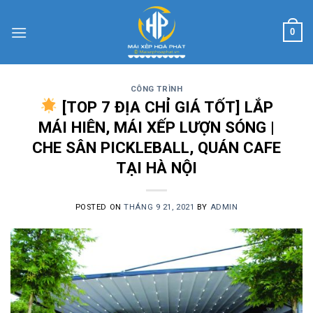
Skip
to
0
content
CÔNG TRÌNH
[TOP 7 ĐỊA CHỈ GIÁ TỐT] LẮP
MÁI HIÊN, MÁI XẾP LƯỢN SÓNG |
CHE SÂN PICKLEBALL, QUÁN CAFE
TẠI HÀ NỘI
POSTED ON
THÁNG 9 21, 2021
BY
ADMIN