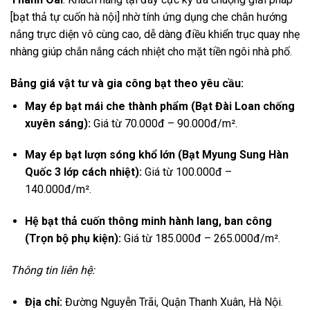
[bạt thả tự cuốn hà nội] nhờ tính ứng dụng che chắn hướng
nắng trực diện vô cùng cao,
dễ dàng điều khiển trục quay nhẹ
nhàng giúp chắn nắng cách nhiệt cho mặt tiền ngôi nhà phố.
Bảng giá vật tư và gia công bạt theo yêu cầu:
May ép bạt mái che thành phẩm (Bạt Đài Loan chống
xuyên sáng):
Giá từ 70.
000đ – 90.
000đ/m².
May ép bạt lượn sóng khổ lớn (Bạt Myung Sung Hàn
Quốc 3 lớp cách nhiệt):
Giá từ 100.
000đ –
140.
000đ/m².
Hệ bạt thả cuốn thông minh hành lang, ban công
(Trọn bộ phụ kiện):
Giá từ 185.
000đ – 265.
000đ/m².
Thông tin liên hệ:
Địa chỉ:
Đường Nguyễn Trãi,
Quận Thanh Xuân,
Hà Nội.