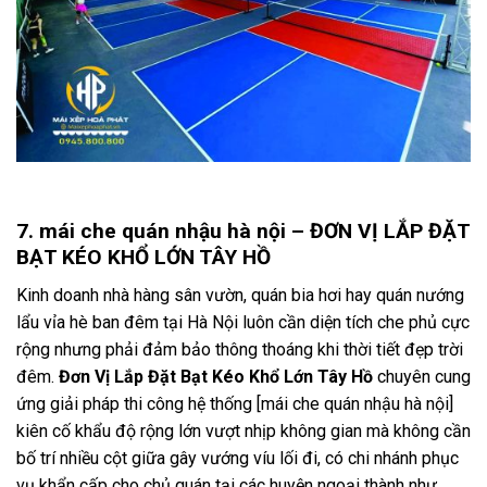
7. mái che quán nhậu hà nội – ĐƠN VỊ LẮP ĐẶT
BẠT KÉO KHỔ LỚN TÂY HỒ
Kinh doanh nhà hàng sân vườn, quán bia hơi hay quán nướng
lẩu vỉa hè ban đêm tại Hà Nội luôn cần diện tích che phủ cực
rộng nhưng phải đảm bảo thông thoáng khi thời tiết đẹp trời
đêm.
Đơn Vị Lắp Đặt Bạt Kéo Khổ Lớn Tây Hồ
chuyên cung
ứng giải pháp thi công hệ thống [mái che quán nhậu hà nội]
kiên cố khẩu độ rộng lớn vượt nhịp không gian mà không cần
bố trí nhiều cột giữa gây vướng víu lối đi, có chi nhánh phục
vụ khẩn cấp cho chủ quán tại các huyện ngoại thành như