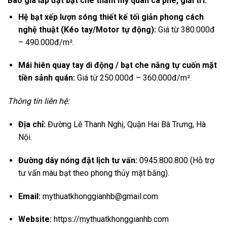
Báo giá lắp đặt bạt che thẩm mỹ quán cà phê, giải trí:
Hệ bạt xếp lượn sóng thiết kế tối giản phong cách
nghệ thuật (Kéo tay/Motor tự động):
Giá từ 380.000đ
– 490.000đ/m².
Mái hiên quay tay di động / bạt che nắng tự cuốn mặt
tiền sảnh quán:
Giá từ 250.000đ – 360.000đ/m².
Thông tin liên hệ:
Địa chỉ:
Đường Lê Thanh Nghị, Quận Hai Bà Trưng, Hà
Nội.
Đường dây nóng đặt lịch tư vấn:
0945.800.800 (Hỗ trợ
tư vấn màu bạt theo phong thủy mặt bằng).
Email:
mythuatkhonggianhb@gmail.com
Website:
https://mythuatkhonggianhb.com