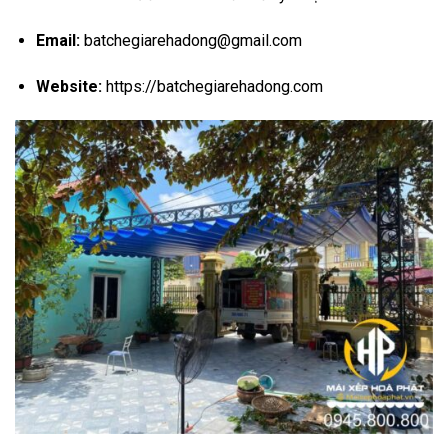
Email:
batchegiarehadong@gmail.
com
Website:
https:
//batchegiarehadong.
com