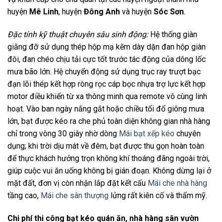
huyện
Mê Linh
, huyện
Đông Anh
và huyện
Sóc Sơn
.
Đặc tính kỹ thuật chuyên sâu sinh động:
Hệ thống giàn
giằng đỡ sử dụng thép hộp mạ kẽm dày dặn đan hộp giàn
đôi, đan chéo chịu tải cực tốt trước tác động của dông lốc
mưa bão lớn. Hệ chuyển động sử dụng trục ray trượt bạc
đạn lõi thép kết hợp ròng rọc cáp bọc nhựa trợ lực kết hợp
motor điều khiển từ xa thông minh qua remote vô cùng linh
hoạt. Vào ban ngày nắng gắt hoặc chiều tối đổ giông mưa
lớn, bạt được kéo ra che phủ toàn diện không gian nhà hàng
chỉ trong vòng 30 giây nhờ dòng
Mái bạt xếp kéo
chuyên
dụng; khi trời dịu mát về đêm, bạt được thu gọn hoàn toàn
để thực khách hưởng trọn không khí thoáng đãng ngoài trời,
giúp cuộc vui ăn uống không bị gián đoạn. Không dừng lại ở
mặt đất, đơn vị còn nhận lắp đặt kết cấu
Mái che nhà hàng
tầng cao,
Mái che sân thượng
lửng rất kiên cố và thẩm mỹ.
Chi phí thi công bạt kéo quán ăn, nhà hàng sân vườn