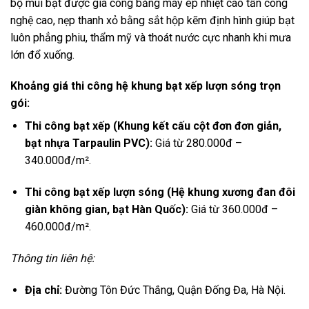
bộ múi bạt được gia công bằng máy ép nhiệt cao tần công
nghệ cao,
nẹp thanh xỏ bằng sắt hộp kẽm định hình giúp bạt
luôn phẳng phiu,
thẩm mỹ và thoát nước cực nhanh khi mưa
lớn đổ xuống.
Khoảng giá thi công hệ khung bạt xếp lượn sóng trọn
gói:
Thi công bạt xếp (Khung kết cấu cột đơn đơn giản,
bạt nhựa Tarpaulin PVC):
Giá từ 280.
000đ –
340.
000đ/m².
Thi công bạt xếp lượn sóng (Hệ khung xương đan đôi
giàn không gian, bạt Hàn Quốc):
Giá từ 360.
000đ –
460.
000đ/m².
Thông tin liên hệ:
Địa chỉ:
Đường Tôn Đức Thắng,
Quận Đống Đa,
Hà Nội.