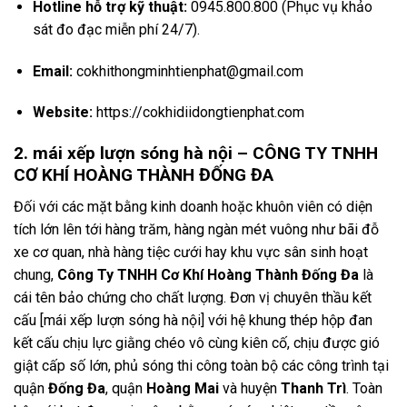
Hotline hỗ trợ kỹ thuật:
0945.
800.
800 (Phục vụ khảo
sát đo đạc miễn phí 24/7).
Email:
cokhithongminhtienphat@gmail.
com
Website:
https://cokhidiidongtienphat.com
2. mái xếp lượn sóng hà nội – CÔNG TY TNHH
CƠ KHÍ HOÀNG THÀNH ĐỐNG ĐA
Đối với các mặt bằng kinh doanh hoặc khuôn viên có diện
tích lớn lên tới hàng trăm,
hàng ngàn mét vuông như bãi đỗ
xe cơ quan,
nhà hàng tiệc cưới hay khu vực sân sinh hoạt
chung,
Công Ty TNHH Cơ Khí Hoàng Thành Đống Đa
là
cái tên bảo chứng cho chất lượng.
Đơn vị chuyên thầu kết
cấu [mái xếp lượn sóng hà nội] với hệ khung thép hộp đan
kết cấu chịu lực giằng chéo vô cùng kiên cố,
chịu được gió
giật cấp số lớn,
phủ sóng thi công toàn bộ các công trình tại
quận
Đống Đa
,
quận
Hoàng Mai
và huyện
Thanh Trì
.
Toàn