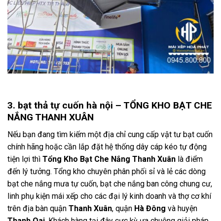
3. bạt thả tự cuốn hà nội – TỔNG KHO BẠT CHE
NẮNG THANH XUÂN
Nếu bạn đang tìm kiếm một địa chỉ cung cấp vật tư bạt cuốn
chính hãng hoặc cần lắp đặt hệ thống dây cáp kéo tự động
tiện lợi thì
Tổng Kho Bạt Che Nắng Thanh Xuân
là điểm
đến lý tưởng.
Tổng kho chuyên phân phối sỉ và lẻ các dòng
bạt che nắng mưa tự cuốn,
bạt che nắng ban công chung cư,
linh phụ kiện mái xếp cho các đại lý kinh doanh và thợ cơ khí
trên địa bàn quận
Thanh Xuân
,
quận
Hà Đông
và huyện
Thanh Oai
.
Khách hàng tại đây cực kỳ ưa chuộng giải pháp