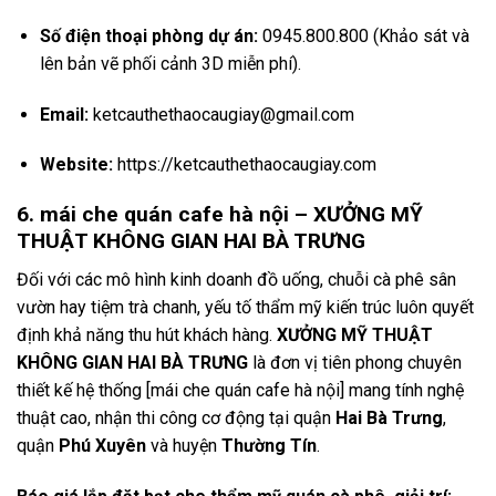
Số điện thoại phòng dự án:
0945.800.800 (Khảo sát và
lên bản vẽ phối cảnh 3D miễn phí).
Email:
ketcauthethaocaugiay@gmail.com
Website:
https://ketcauthethaocaugiay.com
6. mái che quán cafe hà nội – XƯỞNG MỸ
THUẬT KHÔNG GIAN HAI BÀ TRƯNG
Đối với các mô hình kinh doanh đồ uống, chuỗi cà phê sân
vườn hay tiệm trà chanh, yếu tố thẩm mỹ kiến trúc luôn quyết
định khả năng thu hút khách hàng.
XƯỞNG MỸ THUẬT
KHÔNG GIAN HAI BÀ TRƯNG
là đơn vị tiên phong chuyên
thiết kế hệ thống [mái che quán cafe hà nội] mang tính nghệ
thuật cao, nhận thi công cơ động tại quận
Hai Bà Trưng
,
quận
Phú Xuyên
và huyện
Thường Tín
.