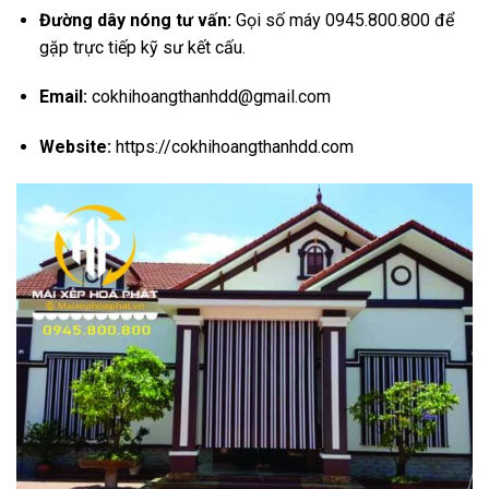
Đường dây nóng tư vấn:
Gọi số máy 0945.
800.
800 để
gặp trực tiếp kỹ sư kết cấu.
Email:
cokhihoangthanhdd@gmail.
com
Website:
https://cokhihoangthanhdd.com