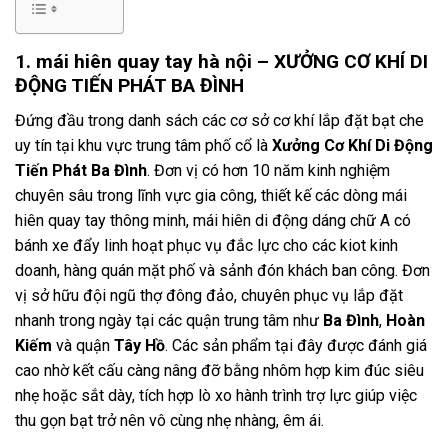
1. mái hiên quay tay hà nội – XƯỞNG CƠ KHÍ DI
ĐỘNG TIẾN PHÁT BA ĐÌNH
Đứng đầu trong danh sách các cơ sở cơ khí lắp đặt bạt che
uy tín tại khu vực trung tâm phố cổ là
Xưởng Cơ Khí Di Động
Tiến Phát Ba Đình
.
Đơn vị có hơn 10 năm kinh nghiệm
chuyên sâu trong lĩnh vực gia công,
thiết kế các dòng mái
hiên quay tay thông minh,
mái hiên di động dáng chữ A có
bánh xe đẩy linh hoạt phục vụ đắc lực cho các kiot kinh
doanh,
hàng quán mặt phố và sảnh đón khách ban công.
Đơn
vị sở hữu đội ngũ thợ đông đảo,
chuyên phục vụ lắp đặt
nhanh trong ngày tại các quận trung tâm như
Ba Đình
,
Hoàn
Kiếm
và quận
Tây Hồ
.
Các sản phẩm tại đây được đánh giá
cao nhờ kết cấu càng nâng đỡ bằng nhôm hợp kim đúc siêu
nhẹ hoặc sắt dày,
tích hợp lò xo hành trình trợ lực giúp việc
thu gọn bạt trở nên vô cùng nhẹ nhàng,
êm ái.