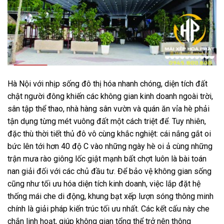
Hà Nội với nhịp sống đô thị hóa nhanh chóng,
diện tích đất
chật người đông khiến các không gian kinh doanh ngoài trời,
sân tập thể thao,
nhà hàng sân vườn và quán ăn vỉa hè phải
tận dụng từng mét vuông đất một cách triệt để.
Tuy nhiên,
đặc thù thời tiết thủ đô vô cùng khắc nghiệt:
cái nắng gắt oi
bức lên tới hơn 40 độ C vào những ngày hè oi ả cùng những
trận mưa rào giông lốc giật mạnh bất chợt luôn là bài toán
nan giải đối với các chủ đầu tư.
Để bảo vệ không gian sống
cũng như tối ưu hóa diện tích kinh doanh,
việc lắp đặt hệ
thống mái che di động,
khung bạt xếp lượn sóng thông minh
chính là giải pháp kiến trúc tối ưu nhất.
Các kết cấu này che
chắn linh hoạt,
giúp không gian tổng thể trở nên thông