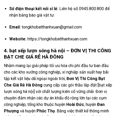
Số điện thoại kết nối sỉ lẻ:
Liên hệ số 0945.
800.
800 để
nhận bảng báo giá vật tư.
Email:
tongkhobatthanhxuan@gmail.
com
Website:
https://tongkhobatthanhxuan.com
4. bạt xếp lượn sóng hà nội – ĐƠN VỊ THI CÔNG
BẠT CHE GIÁ RẺ HÀ ĐÔNG
Nhằm mang lại giải pháp tối ưu hóa chi phí đầu tư ban đầu
cho các kho xưởng công nghiệp,
xí nghiệp sản xuất hay bãi
tập kết vật liệu dã ngoại ngoài trời,
Đơn Vị Thi Công Bạt
Che Giá Rẻ Hà Đông
cung cấp các gói thầu lắp đặt [bạt xếp
lượn sóng hà nội] với chất lượng kiên cố vững chãi.
Đơn vị
chuyên đảm nhận các dự án khẩu độ rộng lớn tại các cụm
công nghiệp,
tổng kho thuộc huyện
Hoài Đức
,
huyện
Đan
Phượng
và huyện
Phúc Thọ
.
Bằng việc thiết kế thông minh