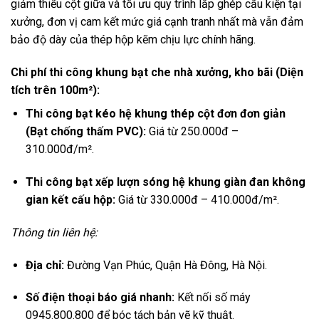
giảm thiểu cột giữa và tối ưu quy trình lắp ghép cấu kiện tại
xưởng,
đơn vị cam kết mức giá cạnh tranh nhất mà vẫn đảm
bảo độ dày của thép hộp kẽm chịu lực chính hãng.
Chi phí thi công khung bạt che nhà xưởng, kho bãi (Diện
tích trên 100m²):
Thi công bạt kéo hệ khung thép cột đơn đơn giản
(Bạt chống thấm PVC):
Giá từ 250.
000đ –
310.
000đ/m².
Thi công bạt xếp lượn sóng hệ khung giàn đan không
gian kết cấu hộp:
Giá từ 330.
000đ – 410.
000đ/m².
Thông tin liên hệ:
Địa chỉ:
Đường Vạn Phúc,
Quận Hà Đông,
Hà Nội.
Số điện thoại báo giá nhanh:
Kết nối số máy
0945.
800.
800 để bóc tách bản vẽ kỹ thuật.