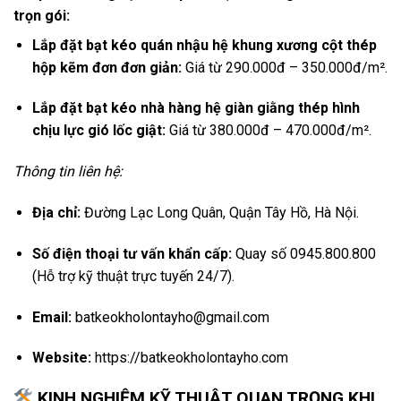
trọn gói:
Lắp đặt bạt kéo quán nhậu hệ khung xương cột thép
hộp kẽm đơn đơn giản:
Giá từ 290.000đ – 350.000đ/m².
Lắp đặt bạt kéo nhà hàng hệ giàn giằng thép hình
chịu lực gió lốc giật:
Giá từ 380.000đ – 470.000đ/m².
Thông tin liên hệ:
Địa chỉ:
Đường Lạc Long Quân, Quận Tây Hồ, Hà Nội.
Số điện thoại tư vấn khẩn cấp:
Quay số 0945.800.800
(Hỗ trợ kỹ thuật trực tuyến 24/7).
Email:
batkeokholontayho@gmail.com
Website:
https://batkeokholontayho.com
KINH NGHIỆM KỸ THUẬT QUAN TRỌNG KHI