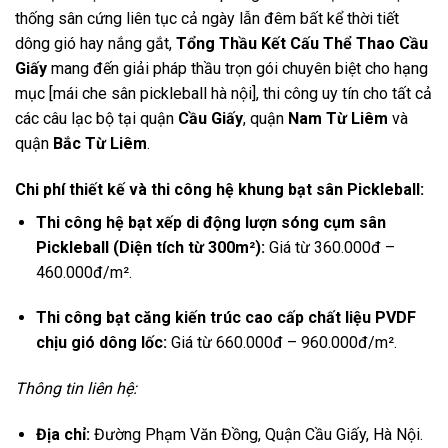
thống sân cứng liên tục cả ngày lẫn đêm bất kể thời tiết
dông gió hay nắng gắt,
Tổng Thầu Kết Cấu Thể Thao Cầu
Giấy
mang đến giải pháp thầu trọn gói chuyên biệt cho hạng
mục [mái che sân pickleball hà nội],
thi công uy tín cho tất cả
các câu lạc bộ tại quận
Cầu Giấy
,
quận
Nam Từ Liêm
và
quận
Bắc Từ Liêm
.
Chi phí thiết kế và thi công hệ khung bạt sân Pickleball:
Thi công hệ bạt xếp di động lượn sóng cụm sân
Pickleball (Diện tích từ 300m²):
Giá từ 360.
000đ –
460.
000đ/m².
Thi công bạt căng kiến trúc cao cấp chất liệu PVDF
chịu gió dông lốc:
Giá từ 660.
000đ – 960.
000đ/m².
Thông tin liên hệ:
Địa chỉ:
Đường Phạm Văn Đồng,
Quận Cầu Giấy,
Hà Nội.