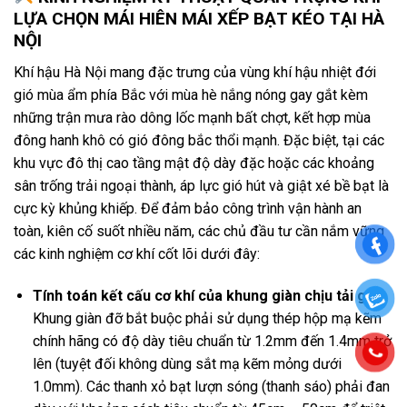
LỰA CHỌN MÁI HIÊN MÁI XẾP BẠT KÉO TẠI HÀ
NỘI
Khí hậu Hà Nội mang đặc trưng của vùng khí hậu nhiệt đới
gió mùa ẩm phía Bắc với mùa hè nắng nóng gay gắt kèm
những trận mưa rào dông lốc mạnh bất chợt, kết hợp mùa
đông hanh khô có gió đông bắc thổi mạnh. Đặc biệt, tại các
khu vực đô thị cao tầng mật độ dày đặc hoặc các khoảng
sân trống trải ngoại thành, áp lực gió hút và giật xé bề bạt là
cực kỳ khủng khiếp. Để đảm bảo công trình vận hành an
toàn, kiên cố suốt nhiều năm, các chủ đầu tư cần nắm vững
các kinh nghiệm cơ khí cốt lõi dưới đây:
Tính toán kết cấu cơ khí của khung giàn chịu tải gió:
Khung giàn đỡ bắt buộc phải sử dụng thép hộp mạ kẽm
chính hãng có độ dày tiêu chuẩn từ 1.2mm đến 1.4mm trở
lên (tuyệt đối không dùng sắt mạ kẽm mỏng dưới
1.0mm). Các thanh xỏ bạt lượn sóng (thanh sáo) phải đan