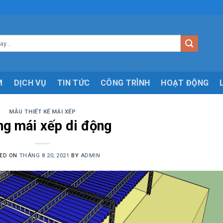
M
DỊCH VỤ
TIN TỨC
CÔNG TRÌNH
HOẠT ĐỘNG
MẪU THIẾT KẾ MÁI XẾP
g mái xếp di động
ED ON
THÁNG 8 20, 2021
BY
ADMIN