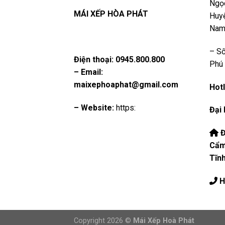
Ngọc
MÁI XẾP HÒA PHÁT
Huyệ
Na
– Số
Điện thoại:
0945.800.800
Phú 
– Email:
maixephoaphat@gmail.com
Hotl
– Website:
https:
Đại 
Đ
Cẩm
Tĩn
H
Copyright 2026 ©
Mái Xếp Hoà Phát