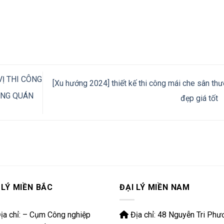
VỊ THI CÔNG
[Xu hướng 2024] thiết kế thi công mái che sân th
ÀNG QUÁN
đẹp giá tốt
 LÝ MIỀN BẮC
ĐẠI LÝ MIỀN NAM
ịa chỉ: – Cụm Công nghiệp
Địa chỉ: 48 Nguyễn Tri Phư