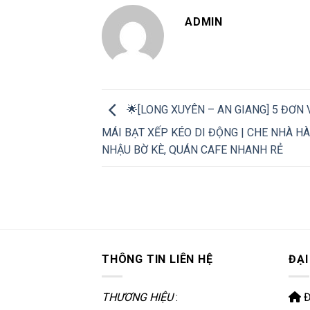
ADMIN
🌟[LONG XUYÊN – AN GIANG] 5 ĐƠN 
MÁI BẠT XẾP KÉO DI ĐỘNG | CHE NHÀ H
NHẬU BỜ KÈ, QUÁN CAFE NHANH RẺ
THÔNG TIN LIÊN HỆ
ĐẠI
THƯƠNG HIỆU
:
Đ