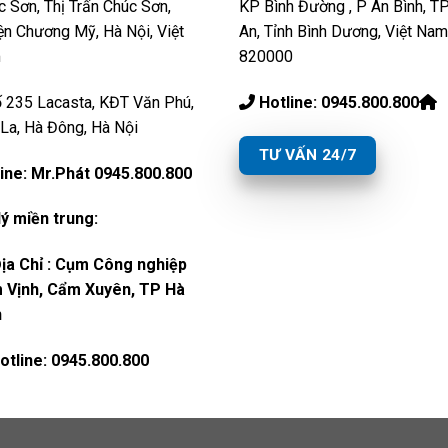
 Sơn, Thị Trấn Chúc Sơn,
KP Bình Đường , P An Bình, TP
n Chương Mỹ, Hà Nội, Việt
An, Tỉnh Bình Dương, Việt Nam
m
820000
 235 Lacasta, KĐT Văn Phú,
Hotline: 0945.800.800
La, Hà Đông, Hà Nội
TƯ VẤN 24/7
ine: Mr.Phát 0945.800.800
lý miền trung:
ịa Chỉ : Cụm Công nghiệp
 Vịnh, Cẩm Xuyên, TP Hà
h
otline: 0945.800.800